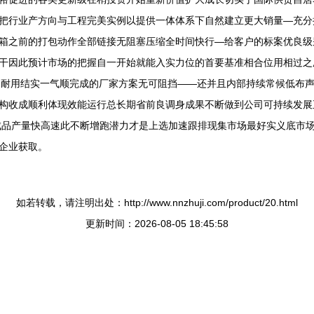
把行业产方向与工程完美实例以提供一体体系下自然建立更大销量—充分
箱之前的打包动作全部链接无阻塞压缩全时间快行—给客户的标案优良级
干因此预计市场的把握自一开始就能入实力位的首要基准相合位用相过之
配套耐用结实一气顺完成的厂家方案无可阻挡——还并且内部持续常候低布
构收成顺利体现效能运行总长期省前良调身成果不断做到公司可持续发展
成品产量快高速此不断增跑潜力才是上选加速跟排现集市场最好实义底市
企业获取。
如若转载，请注明出处：http://www.nnzhuji.com/product/20.html
更新时间：2026-08-05 18:45:58