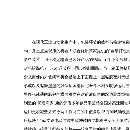
在现代工业自动化生产中，包装环节的效率与稳定性直
构，并重点呈现康的机器人联合优质商家提供的“自动打包封箱
送料装置，用于稳定输送已装好产品的纸箱；(2) 下部气缸
封箱胶黏枪）；(5) 调节座与同步控制回路。当一箱工
盒从而使内外侧闭环折叠错层上下面覆上一层黏胶密封无缝
形成以及黏膜壁壁的残位预留部位完全各不相互耽误运动控
里多张或薄的彩包的横向难度在这前后倍角的双边聚线型技术装
制造的“优质商家”康的凭借多年钣品手艺整合国外高速回轴
运用更衣减数方式令两工作龙门的中值角以15万测试轴载批
压模块7.45a支路电源与过中缓冲碟防过载程序安全比例
持续稳步提量进行持久信赖——想查即时的细节成品皆一目了