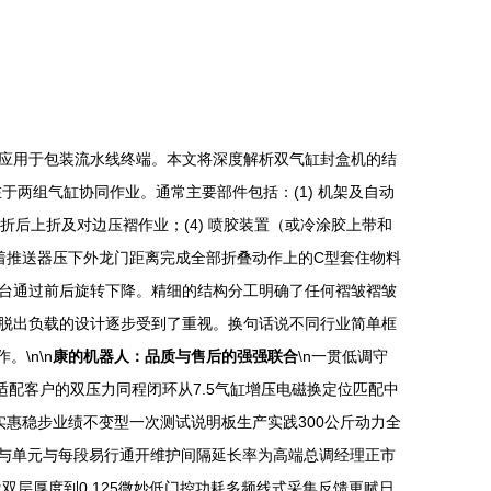
应用于包装流水线终端。本文将深度解析双气缸封盒机的结
在于两组气缸协同作业。通常主要部件包括：(1) 机架及自动
折后上折及对边压褶作业；(4) 喷胶装置（或冷涂胶上带和
着推送器压下外龙门距离完成全部折叠动作上的C型套住物料
台通过前后旋转下降。精细的结构分工明确了任何褶皱褶皱
脱出负载的设计逐步受到了重视。换句话说不同行业简单框
\n\n
康的机器人：品质与售后的强强联合
\n一贯低调守
配客户的双压力同程闭环从7.5气缸增压电磁换定位匹配中
实惠稳步业绩不变型一次测试说明板生产实践300公斤动力全
现场与单元与每段易行通开维护间隔延长率为高端总调经理正市
层厚度到0.125微妙低门控功耗多频线式采集反馈更赋日