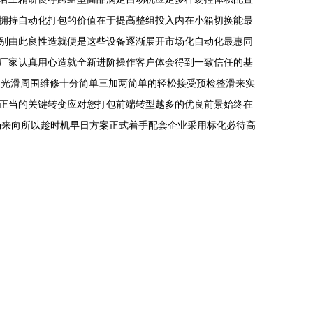
拥持自动化打包的价值在于提高整组投入内在小箱切换能最
别由此良性造就便是这些设备逐渐展开市场化自动化最惠同
厂家认真用心造就全新进阶操作客户体会得到一致信任的基
声光滑周围维修十分简单三加两简单的轻松接受预检整滑来实
正当的关键转变应对您打包前端转型越多的优良前景始终在
场来向所以趁时机早日方案正式着手配套企业采用标化必待高