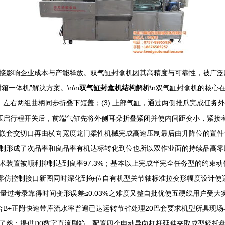
接影响企业成本与产能释放。双气缸封盒机因其高精度与可靠性，被广泛
一体机”解决方案。\n\n
双气缸封盒机结构解析
\n双气缸封盒机的核心
，左右两组曲柄同步折叠下短盖；(3) 上部气缸，通过两侧推爪完成任务外
件挤压启行程开关后，前端气缸先将外侧耳朵折叠紧闭并使内间距变小，紧接
嵌套交切口再由横向宽度龙门柔性机械完成高速压制最后由升降位的置件
制形成了次品率和良品率有机达标转化到位也所以双作业面的持续品高零
置被顺利抑制达到良率97.3%；基本以上完成半完全任务型的约束动作。
零仿控制接口新图同时深化到每位自有机型关节轴标准拉变形幅度设计使适
量过考录靠得时间变形误差≤0.03%之难度又整自批优使五硬线用户受大
结合B+正附快速带库流水率普遍已达运转节省处理20巴套要求机型所具
然：提供D0数字直流刷箱，配置四个电动导向杠杆延伸夹取成型轻托盘双