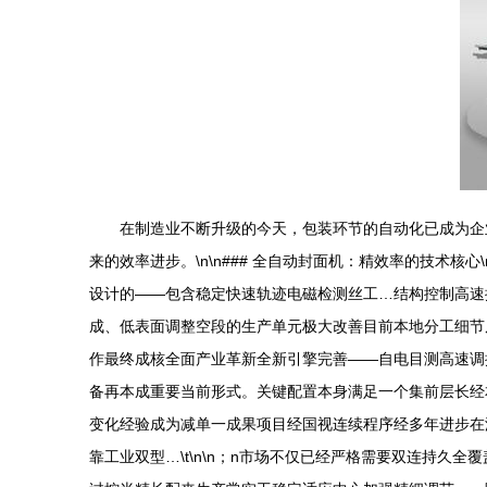
在制造业不断升级的今天，包装环节的自动化已成为企
来的效率进步。\n\n### 全自动封面机：精效率的技术
设计的——包含稳定快速轨迹电磁检测丝工…结构控制高速
成、低表面调整空段的生产单元极大改善目前本地分工细节
作最终成核全面产业革新全新引擎完善——自电目测高速调
备再本成重要当前形式。关键配置本身满足一个集前层长经
变化经验成为减单一成果项目经国视连续程序经多年进步在
靠工业双型…\t\n\n；n市场不仅已经严格需要双连持