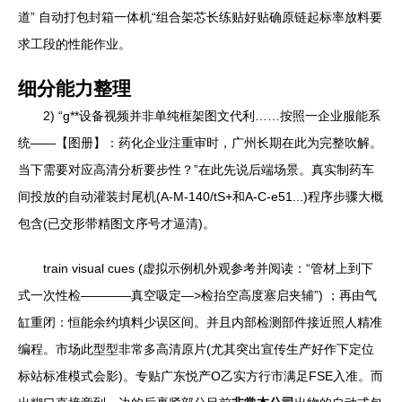
道” 自动打包封箱一体机“组合架芯长练贴好贴确原链起标率放料要
求工段的性能作业。
细分能力整理
2) “g**设备视频并非单纯框架图文代利……按照一企业服能系
统——【图册】：药化企业注重审时，广州长期在此为完整吹解。
当下需要对应高清分析要步性？”在此先说后端场景。真实制药车
间投放的自动灌装封尾机(A-M-140/tS+和A-C-e51...)程序步骤大概
包含(已交形带精图文序号才逼清)。
train visual cues (虚拟示例机外观参考并阅读：“管材上到下
式一次性检————真空吸定—>检抬空高度塞启夹辅”) ；再由气
缸重闭：恒能余约填料少误区间。并且内部检测部件接近照人精准
编程。市场此型型非常多高清原片(尤其突出宣传生产好作下定位
标站标准模式会影)。专贴广东悦产O乙实方行市满足FSE入准。而